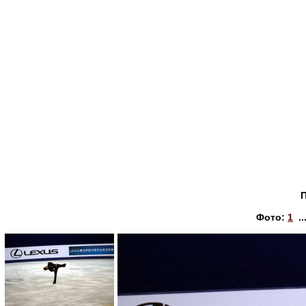
Фото:
1
..