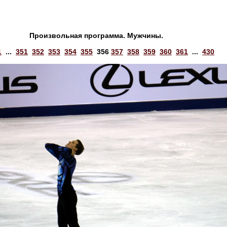
Произвольная программа. Мужчины.
1
...
351
352
353
354
355
356
357
358
359
360
361
...
430