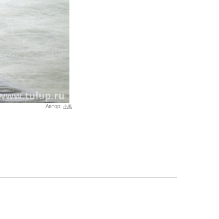
Автор:
小禹