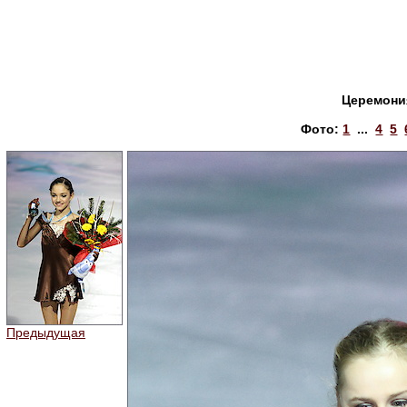
Церемони
Фото:
1
...
4
5
Предыдущая