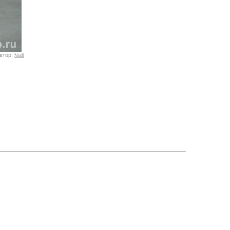
втор:
Nudl