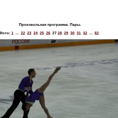
Произвольная программа. Пары.
Фото:
1
...
22
23
24
25
26
27
28
29
30
31
32
...
82