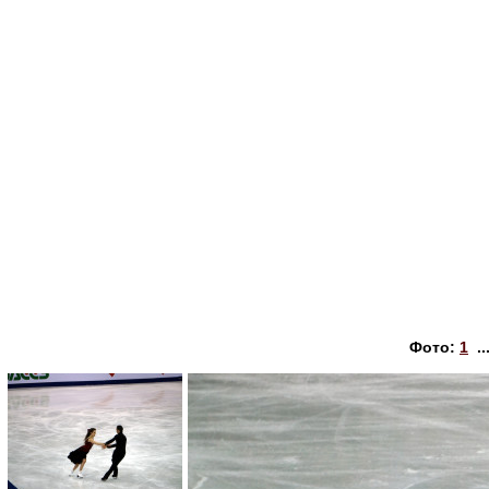
Фото:
1
..