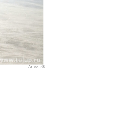
Автор:
小禹