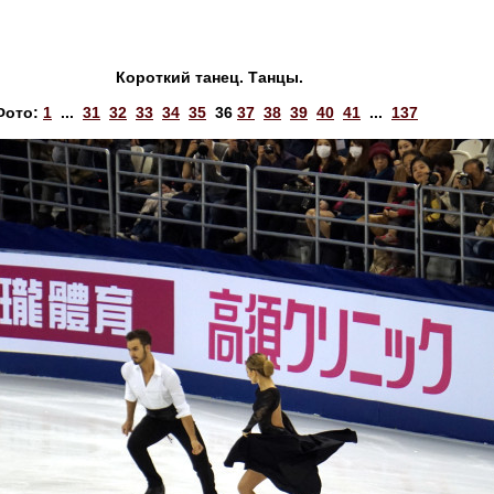
Короткий танец. Танцы.
Фото:
1
...
31
32
33
34
35
36
37
38
39
40
41
...
137