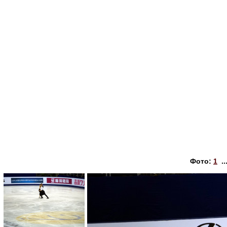
Фото:
1
..