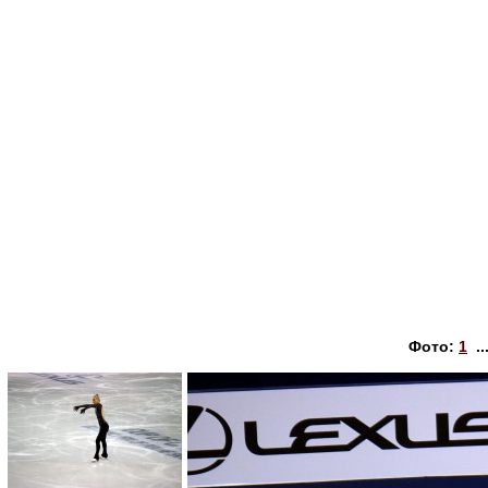
Фото:
1
..