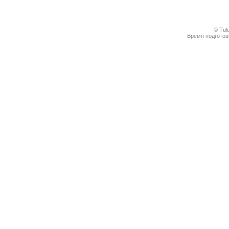
© Tul
Время подготовк