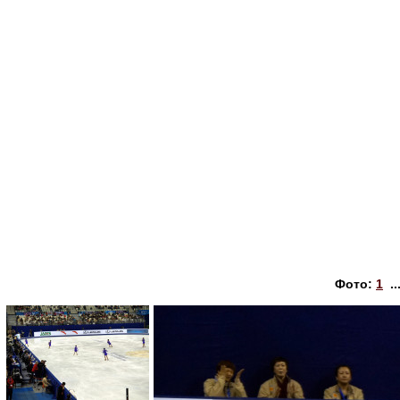
Фото:
1
..