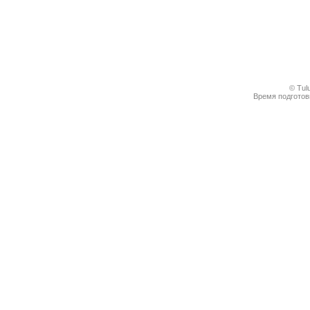
© Tul
Время подготовк