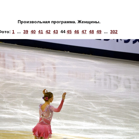
Произвольная программа. Женщины.
Фото:
1
...
39
40
41
42
43
44
45
46
47
48
49
...
302