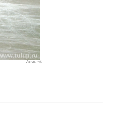
Автор:
小禹