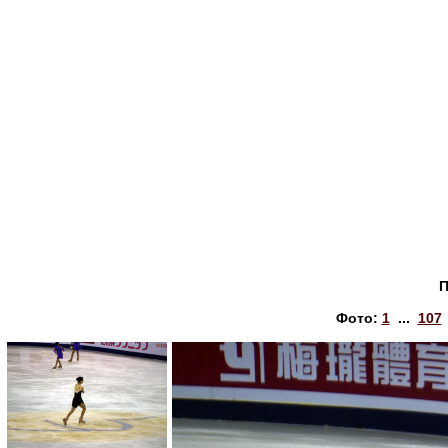
П
Фото:
1
...
107