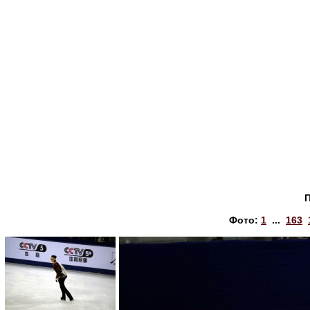
Фото:
1
...
163