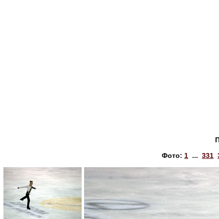
Фото:
1
...
331