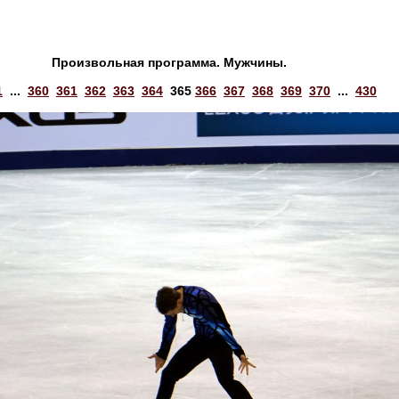
Произвольная программа. Мужчины.
1
...
360
361
362
363
364
365
366
367
368
369
370
...
430