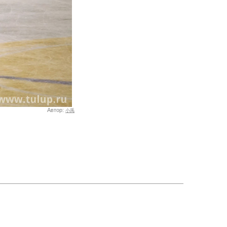
Автор:
小禹