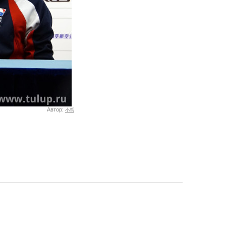
Автор:
小禹