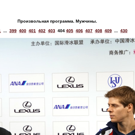
Произвольная программа. Мужчины.
1
...
399
400
401
402
403
404
405
406
407
408
409
...
430