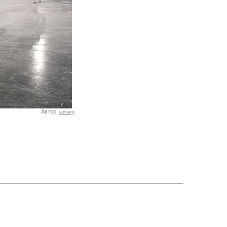
Автор:
january