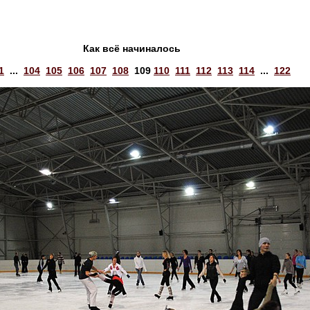
Как всё начиналось
1
...
104
105
106
107
108
109
110
111
112
113
114
...
122