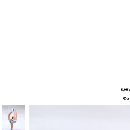
Деву
Фо