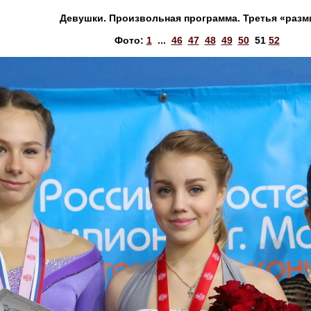
Девушки. Произвольная программа. Третья «разм
Фото:
1
...
46
47
48
49
50
51
52