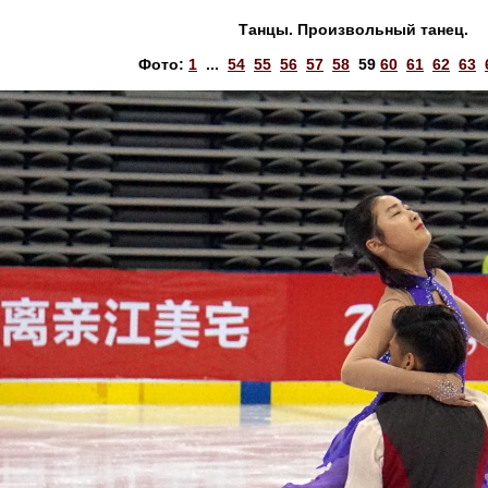
Танцы. Произвольный танец.
Фото:
1
...
54
55
56
57
58
59
60
61
62
63