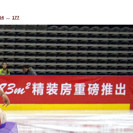
64
...
177