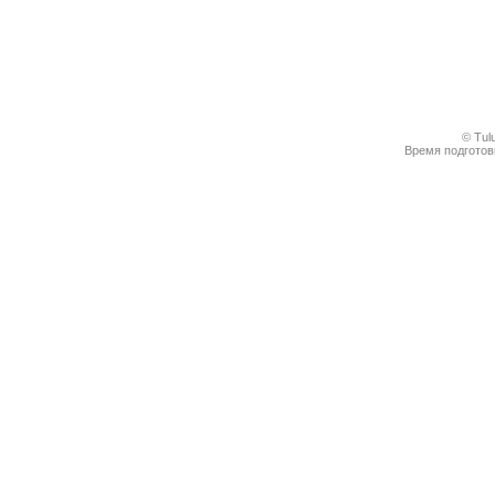
© Tul
Время подготовк