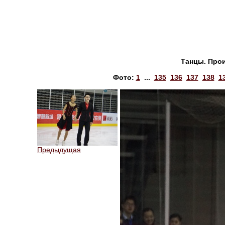
Танцы. Про
Фото:
1
...
135
136
137
138
1
Предыдущая