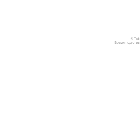
© Tul
Время подготовк