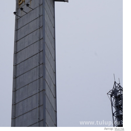
Автор:
Murchik