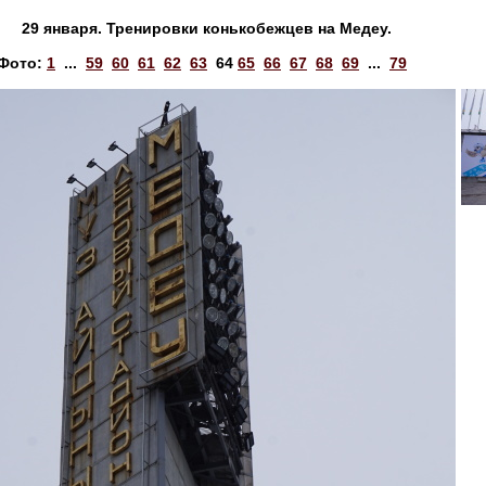
29 января. Тренировки конькобежцев на Медеу.
Фото:
1
...
59
60
61
62
63
64
65
66
67
68
69
...
79