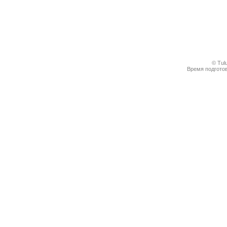
© Tul
Время подготов