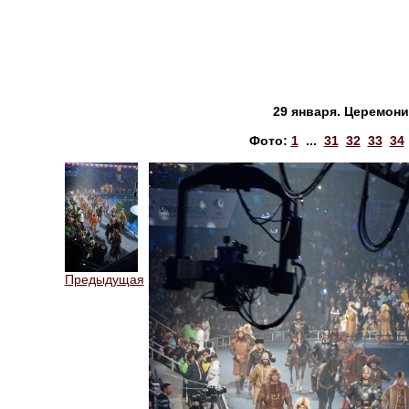
29 января. Церемон
Фото:
1
...
31
32
33
34
Предыдущая