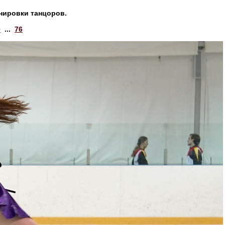
нировки танцоров.
0
...
76