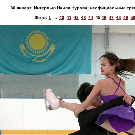
30 января. Интервью Наиля Нурова; неофициальные тре
Фото:
1
...
40
41
42
43
44
45
46
47
48
49
5