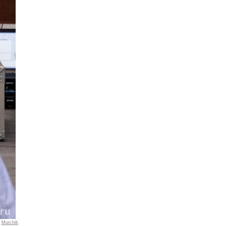
:
Murchik