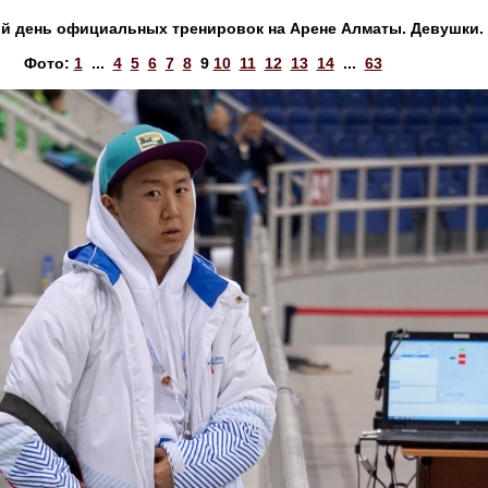
ый день официальных тренировок на Арене Алматы. Девушки. 
Фото:
1
...
4
5
6
7
8
9
10
11
12
13
14
...
63