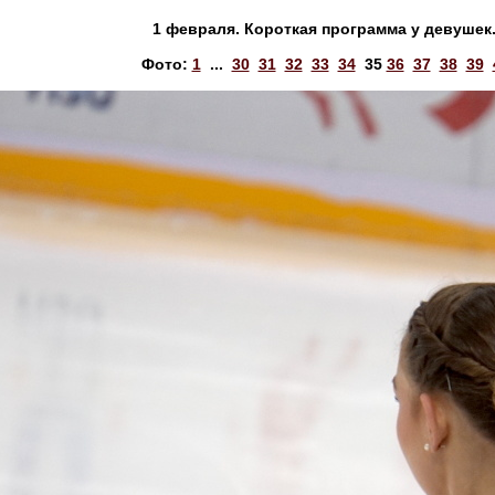
1 февраля. Короткая программа у девушек.
Фото:
1
...
30
31
32
33
34
35
36
37
38
39