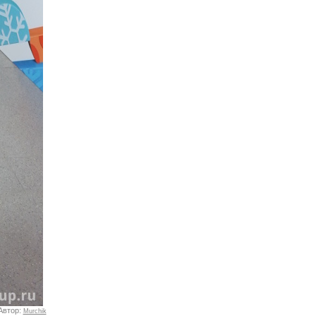
Автор:
Murchik