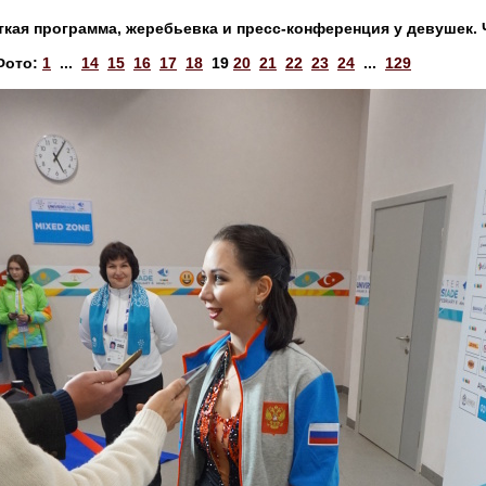
ткая программа, жеребьевка и пресс-конференция у девушек. 
Фото:
1
...
14
15
16
17
18
19
20
21
22
23
24
...
129