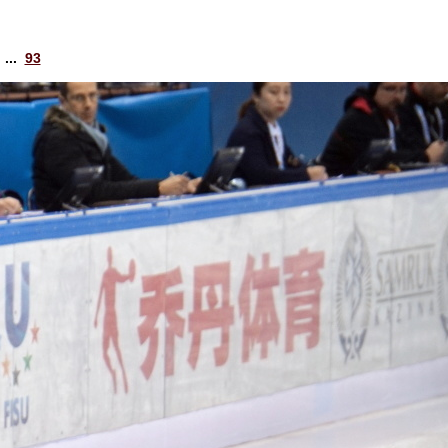
...
93