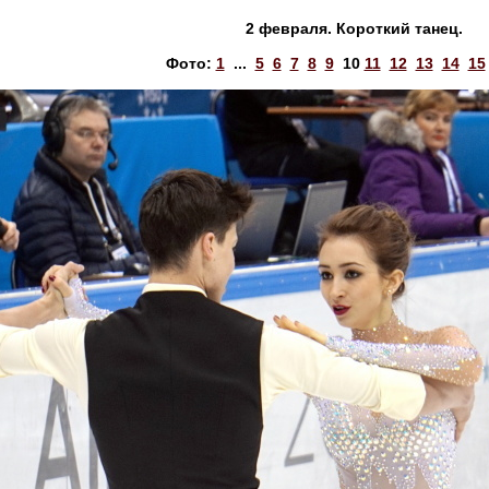
2 февраля. Короткий танец.
Фото:
1
...
5
6
7
8
9
10
11
12
13
14
15