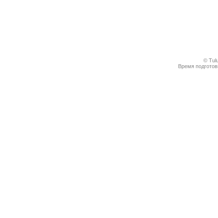
© Tul
Время подготовк