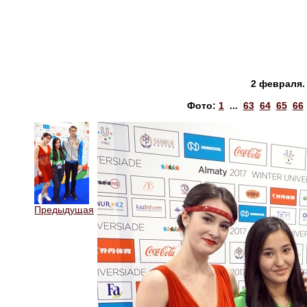
2 февраля.
Фото:
1
...
63
64
65
66
Предыдущая