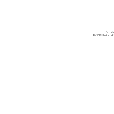
© Tul
Время подготовк