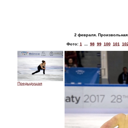
2 февраля. Произвольная 
Фото:
1
...
98
99
100
101
10
Предыдущая