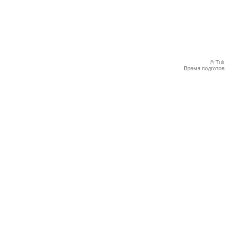
© Tul
Время подготовк