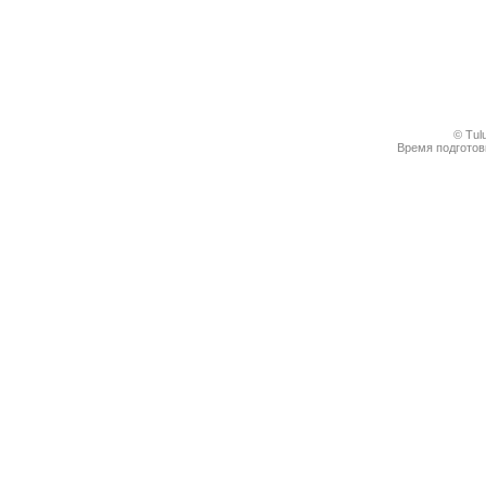
© Tul
Время подготовк