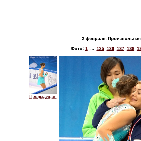
2 февраля. Произвольная 
Фото:
1
...
135
136
137
138
1
Предыдущая