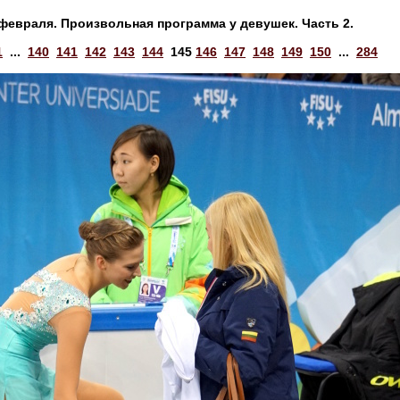
 февраля. Произвольная программа у девушек. Часть 2.
1
...
140
141
142
143
144
145
146
147
148
149
150
...
284