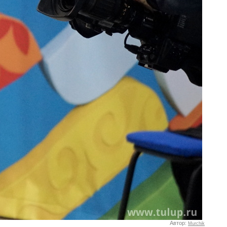
Автор:
Murchik