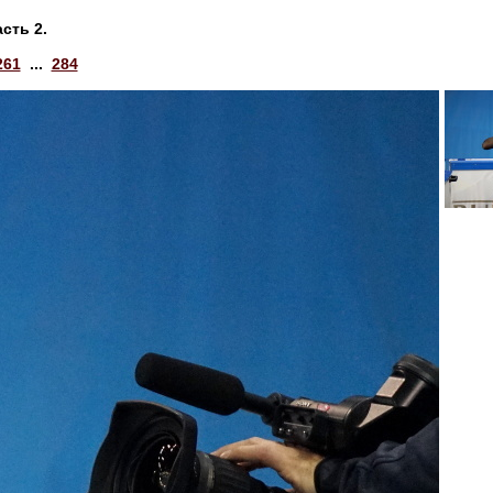
сть 2.
261
...
284