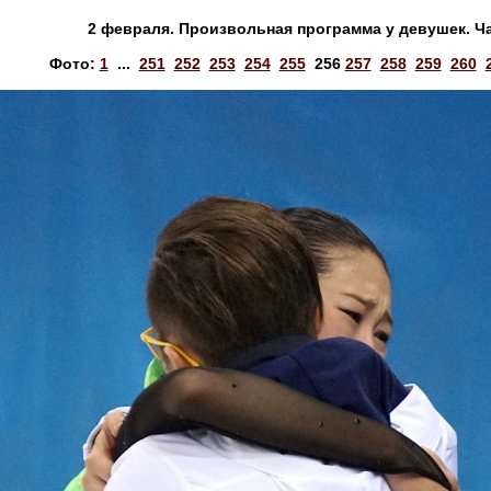
2 февраля. Произвольная программа у девушек. Ча
Фото:
1
...
251
252
253
254
255
256
257
258
259
260