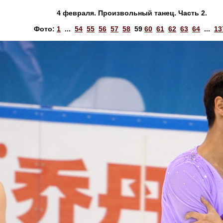
4 февраля. Произвольный танец. Часть 2.
Фото:
1
...
54
55
56
57
58
59
60
61
62
63
64
...
13