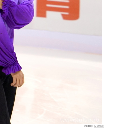
Автор:
Murchik