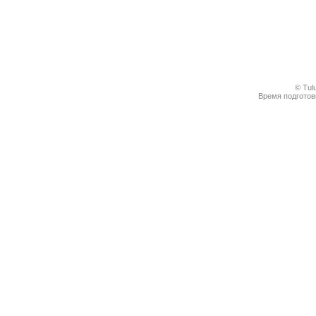
© Tul
Время подготовк