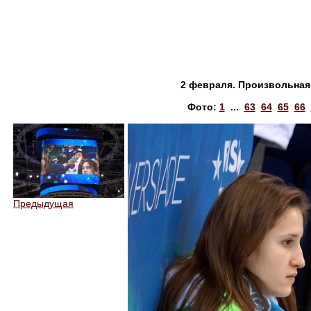
2 февраля. Произвольная 
Фото:
1
...
63
64
65
66
Предыдущая