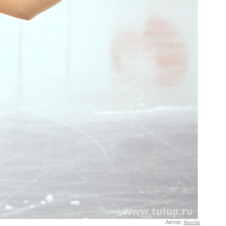
Автор:
Murchik