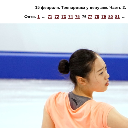
15 февраля. Тренировка у девушек. Часть 2.
Фото:
1
...
71
72
73
74
75
76
77
78
79
80
81
...