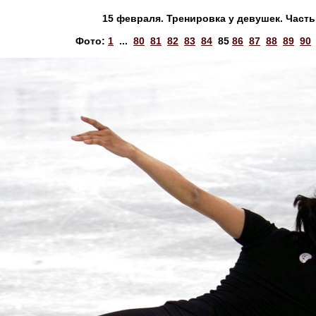
15 февраля. Тренировка у девушек. Часть 
Фото:
1
...
80
81
82
83
84
85
86
87
88
89
90