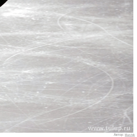
Автор:
Murchik