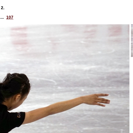
2.
...
107