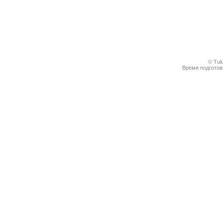
© Tul
Время подготовк