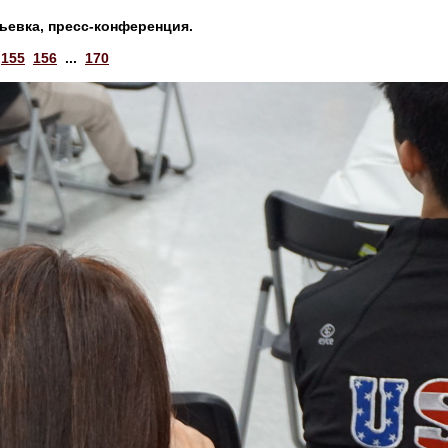
ьевка, пресс-конференция.
155
156
...
170