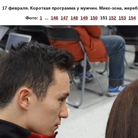
17 февраля. Короткая программа у мужчин. Микс-зона, жереб
Фото:
1
...
146
147
148
149
150
151
152
153
154