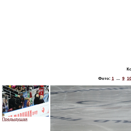
К
Фото:
1
...
9
1
Предыдущая