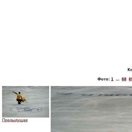
К
Фото:
1
...
68
6
Предыдущая