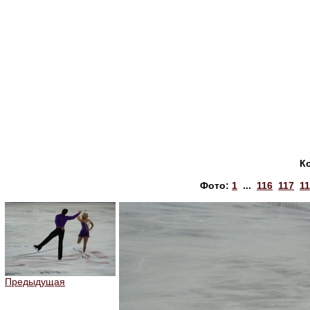
К
Фото:
1
...
116
117
1
Предыдущая