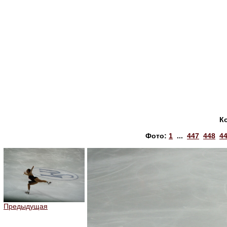
К
Фото:
1
...
447
448
4
Предыдущая