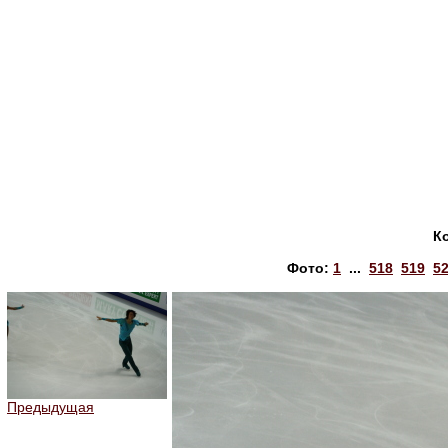
К
Фото:
1
...
518
519
5
Предыдущая