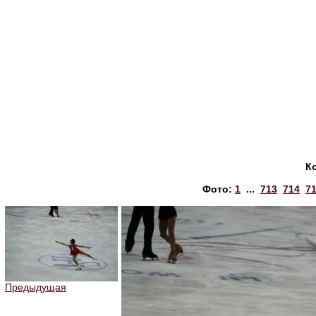
К
Фото:
1
...
713
714
7
Предыдущая