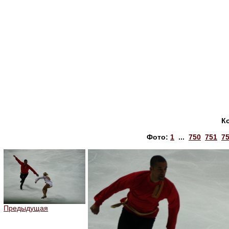
К
Фото:
1
...
750
751
7
Предыдущая