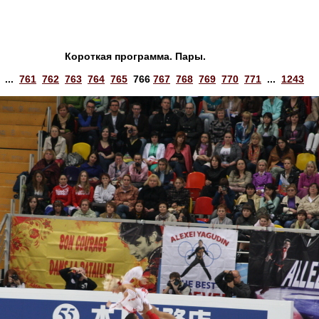
Короткая программа. Пары.
...
761
762
763
764
765
766
767
768
769
770
771
...
1243